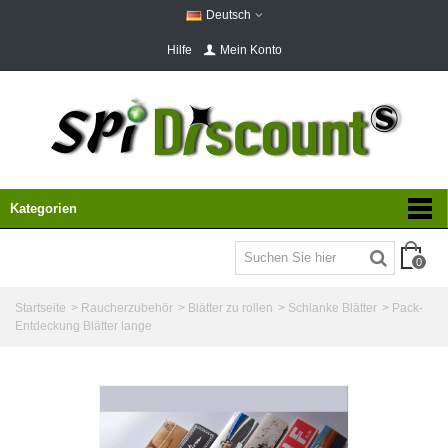
Deutsch
Hilfe
Mein Konto
Kategorien
0
Startseite
>
Raucherzubehör
>
Blätter zu rollen
>
Schlanke Blätter
>
Pack-
Entdeckung Blätter lange