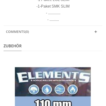
-1-Paket SMK SLIM
- .............
- ..........
COMMENTS(0)
ZUBEHÖR