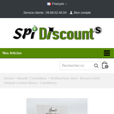
Français
Service clients : 09.88.02.40.04
Mon compte
Nos Articles
0
Accueil
>
Beauté / Cosmétique
>
Kit Blancheur Jaw's - Brosse à Dent
Vibrante Lumiere Bleue + 2 dentifrices