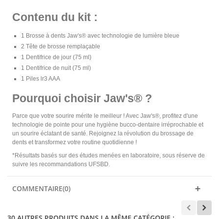
Contenu du kit :
1 Brosse à dents Jaw's® avec technologie de lumière bleue
2 Tête de brosse remplaçable
1 Dentifrice de jour (75 ml)
1 Dentifrice de nuit (75 ml)
1 Piles lr3 AAA
Pourquoi choisir Jaw's® ?
Parce que votre sourire mérite le meilleur ! Avec Jaw's®, profitez d'une
technologie de pointe pour une hygiène bucco-dentaire irréprochable et
un sourire éclatant de santé. Rejoignez la révolution du brossage de
dents et transformez votre routine quotidienne !
*Résultats basés sur des études menées en laboratoire, sous réserve de
suivre les recommandations UFSBD.
COMMENTAIRE(0)
30 AUTRES PRODUITS DANS LA MÊME CATÉGORIE :