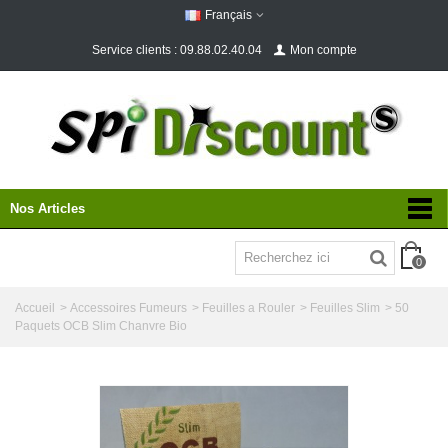
Français
Service clients : 09.88.02.40.04
Mon compte
Nos Articles
0
Accueil
>
Accessoires Fumeurs
>
Feuilles a Rouler
>
Feuilles Slim
>
50
Paquets OCB Slim Chanvre Bio