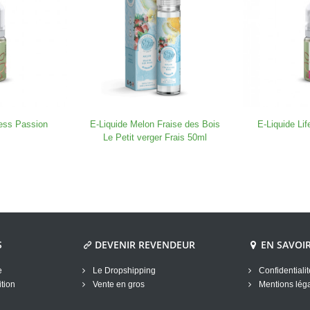
ness Passion
E-Liquide Melon Fraise des Bois
E-Liquide Li
Le Petit verger Frais 50ml
S
DEVENIR REVENDEUR
EN SAVOI
e
Le Dropshipping
Confidentiali
tion
Vente en gros
Mentions lég