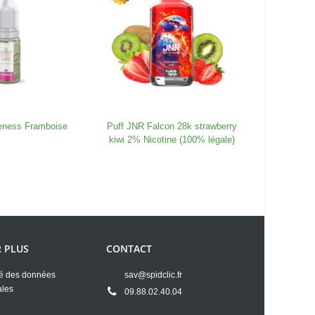
feness Framboise
Puff JNR Falcon 28k strawberry
Puff JN
kiwi 2% Nicotine (100% légale)
Dragon Ic
R PLUS
CONTACT
té des données
sav@spidclic.fr
ales
09.88.02.40.04