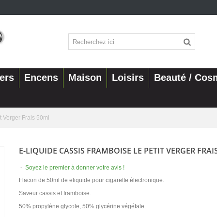
ers
Encens
Maison
Loisirs
Beauté / Cos
t Verger Frais 50ml
E-LIQUIDE CASSIS FRAMBOISE LE PETIT VERGER FRAI
-
Soyez le premier à donner votre avis !
Flacon de 50ml de eliquide pour cigarette électronique.
Saveur cassis et framboise.
50% propylène glycole, 50% glycérine végétale.