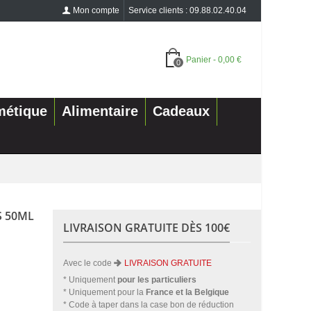
Mon compte
Service clients : 09.88.02.40.04
Panier
-
0,00 €
0
métique
Alimentaire
Cadeaux
S 50ML
LIVRAISON GRATUITE DÈS 100€
Avec le code
LIVRAISON GRATUITE
* Uniquement
pour les particuliers
* Uniquement pour la
France et la Belgique
* Code à taper dans la case bon de réduction