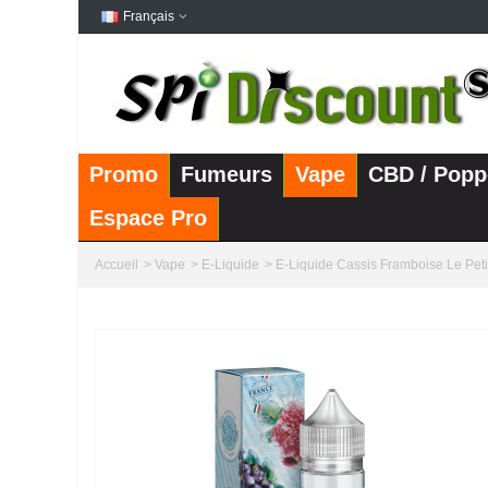
Français
Promo
Fumeurs
Vape
CBD / Popp
Espace Pro
Accueil
>
Vape
>
E-Liquide
>
E-Liquide Cassis Framboise Le Peti