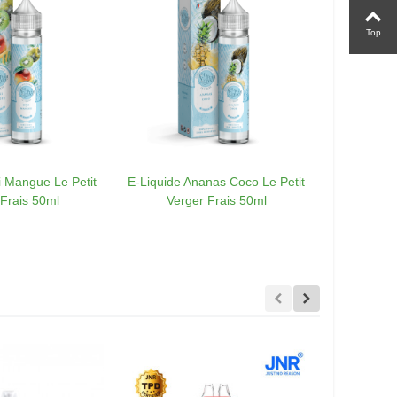
Top
i Mangue Le Petit
E-Liquide Ananas Coco Le Petit
E-Liquide
 Frais 50ml
Verger Frais 50ml
dragon Le