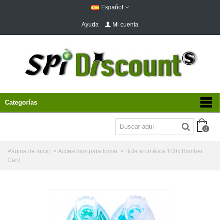
Español
Ayuda
Mi cuenta
Categorías
0
Página de inicio
>
Accesorios para fumar
>
Bola aromática 100x Bomber
Card