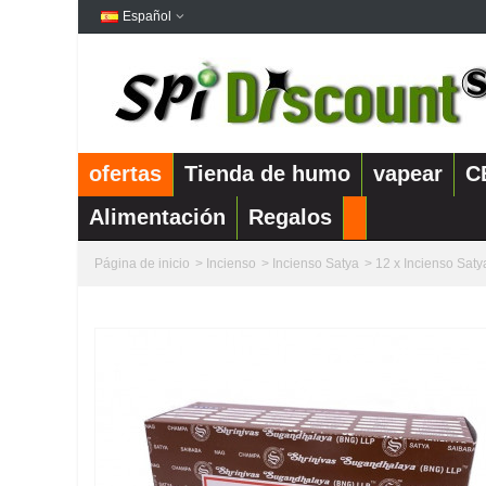
Español
ofertas
Tienda de humo
vapear
C
Alimentación
Regalos
Página de inicio
>
Incienso
>
Incienso Satya
>
12 x Incienso Sat