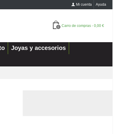
Mi cuenta
Ayuda
Carro de compras
-
0,00 €
0
to
Joyas y accesorios
.