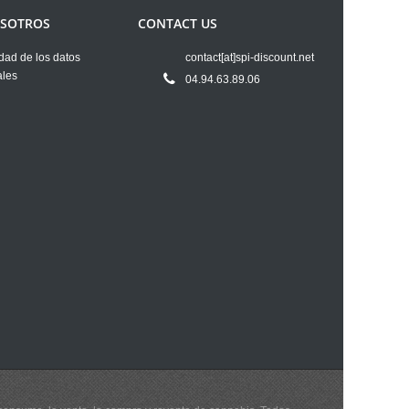
OSOTROS
CONTACT US
dad de los datos
contact[at]spi-discount.net
ales
04.94.63.89.06