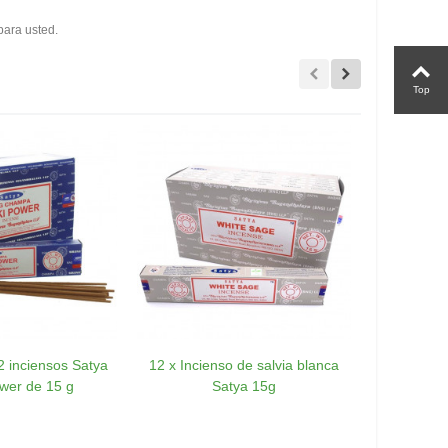
para usted.
Top
 inciensos Satya
12 x Incienso de salvia blanca
12 x Inc
wer de 15 g
Satya 15g
dra