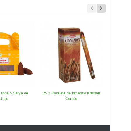
sándalo Satya de
25 x Paquete de incienso Krishan
25 x Paquet
eflujo
Canela