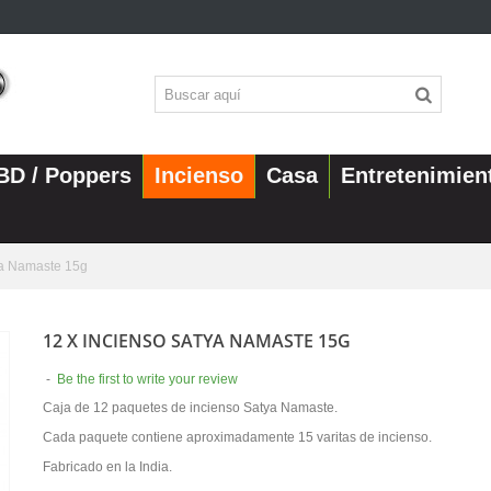
BD / Poppers
Incienso
Casa
Entretenimien
ya Namaste 15g
12 X INCIENSO SATYA NAMASTE 15G
-
Be the first to write your review
Caja de 12 paquetes de incienso Satya Namaste.
Cada paquete contiene aproximadamente 15 varitas de incienso.
Fabricado en la India.