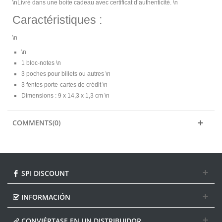
\nLivré dans une boite cadeau avec certificat d’authenticité. \n
Caractéristiques :
\n
\n
1 bloc-notes \n
3 poches pour billets ou autres \n
3 fentes porte-cartes de crédit \n
Dimensions : 9 x 14,3 x 1,3 cm \n
COMMENTS(0)
SPI DISCOUNT
INFORMACIÓN
CONVIÉRTASE EN UN DISTRIBUIDOR