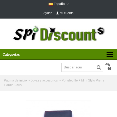
Español
Ayuda
Mi cuenta
Categorías
0
Página de inicio
>
Joyas y accesorios
>
Portefeuille + Mini Stylo Pierre
Cardin Paris