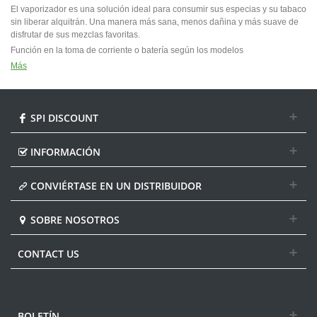
El vaporizador es una solución ideal para consumir sus especias y su tabaco
sin liberar alquitrán. Una manera más sana, menos dañina y más suave de
disfrutar de sus mezclas favoritas.
Función en la toma de corriente o batería según los modelos
Más
SPI DISCOUNT
INFORMACIÓN
CONVIÉRTASE EN UN DISTRIBUIDOR
SOBRE NOSOTROS
CONTACT US
BOLETÍN