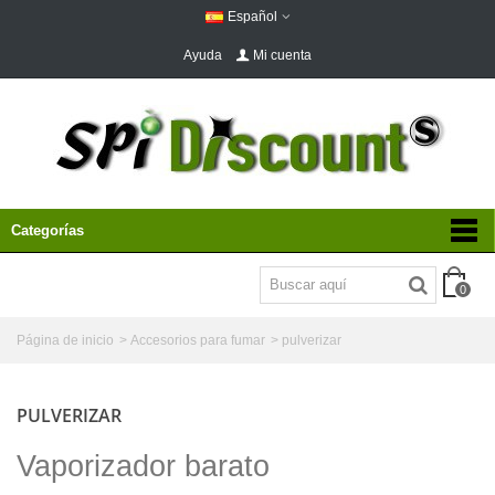
Español
Ayuda
Mi cuenta
Categorías
0
Página de inicio
>
Accesorios para fumar
>
pulverizar
PULVERIZAR
Vaporizador barato