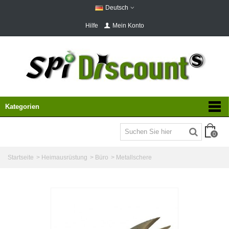
Deutsch
Hilfe
Mein Konto
Kategorien
0
Startseite
>
Heimausrüstung
>
Büro
>
Metallschere