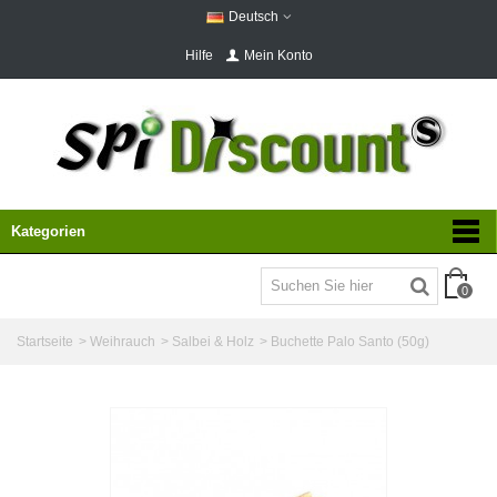
Deutsch
Hilfe
Mein Konto
Kategorien
0
Startseite
>
Weihrauch
>
Salbei & Holz
>
Buchette Palo Santo (50g)