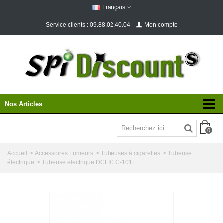
Français
Service clients : 09.88.02.40.04
Mon compte
Nos Articles
0
Accueil
>
Accessoires Fumeurs
>
Tubeuses à cigarettes
>
Tubeuse
électrique
>
Tubeuse electrique DCLIC C-101F