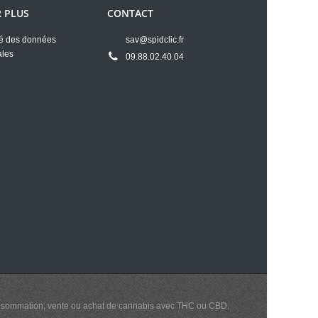
R PLUS
CONTACT
té des données
sav@spidclic.fr
ales
09.88.02.40.04
a consommation, vente ou achat de cannabis avec THC ou CBD.