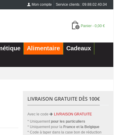
Mon compte
Service clients : 09.88.02.40.04
Panier
-
0,00 €
0
métique
Alimentaire
Cadeaux
LIVRAISON GRATUITE DÈS 100€
Avec le code
LIVRAISON GRATUITE
* Uniquement
pour les particuliers
* Uniquement pour la
France et la Belgique
* Code à taper dans la case bon de réduction