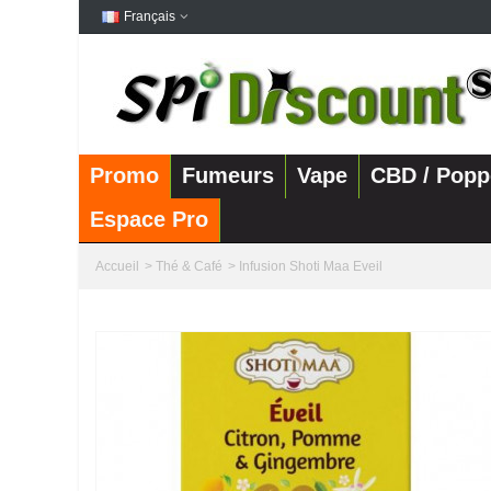
Français
Promo
Fumeurs
Vape
CBD / Popp
Espace Pro
Accueil
>
Thé & Café
>
Infusion Shoti Maa Eveil