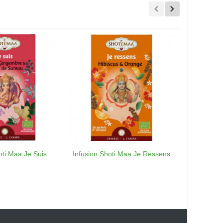
oti Maa Je Suis
Infusion Shoti Maa Je Ressens
Infusion S