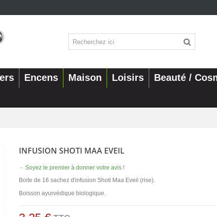
ers
Encens
Maison
Loisirs
Beauté / Cos
INFUSION SHOTI MAA EVEIL
-
Soyez le premier à donner votre avis !
Boite de 16 sachez d'infusion Shoti Maa Eveil (rise).
Boisson ayurvédique biologique.