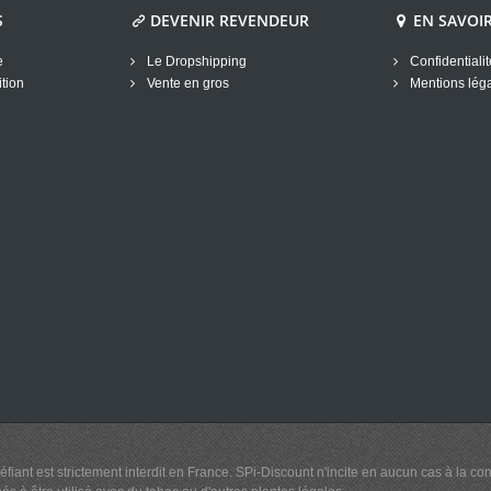
S
DEVENIR REVENDEUR
EN SAVOI
e
Le Dropshipping
Confidentiali
tion
Vente en gros
Mentions lég
éfiant est strictement interdit en France. SPi-Discount n'incite en aucun cas à l