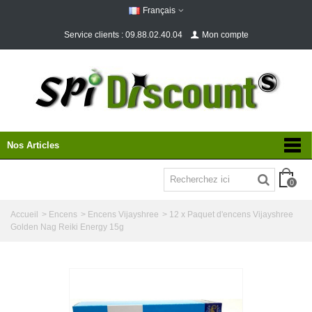
Français
Service clients : 09.88.02.40.04
Mon compte
Nos Articles
0
Accueil
>
Encens
>
Encens Vijayshree
>
12 x Paquet d'encens Vijayshree
Golden Nag Reiki Energy 15g