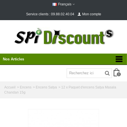
Français
Service clients : 09.88.02.40.04
Mon compte
Nos Articles
0
Accueil
>
Encens
>
Encens Satya
>
12 x Paquet d'encens Satya Masala
Chandan 15g