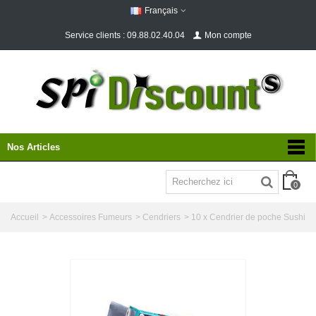
Français
Service clients : 09.88.02.40.04
Mon compte
Nos Articles
0
Accueil
>
Accessoires Fumeurs
>
Cendriers
>
10 x Cendrier de poche Sushi