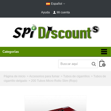
Español
Ayuda
Mi cuenta
Categorías
0
Página de inicio
>
Accesorios para fumar
>
Tubos de cigarrillos
>
Tubos de
cigarrillo delgado
>
200 Tubos Micro Rollo Slim (Rojo)