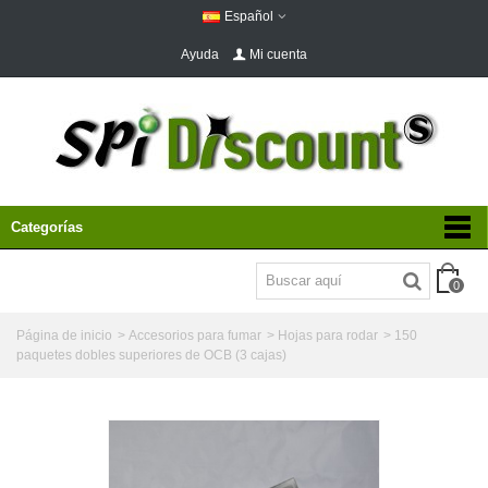
Español
Ayuda
Mi cuenta
Categorías
0
Página de inicio
>
Accesorios para fumar
>
Hojas para rodar
>
150
paquetes dobles superiores de OCB (3 cajas)