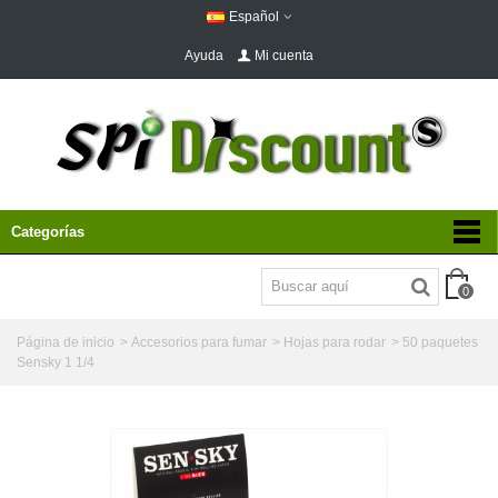
Español
Ayuda
Mi cuenta
Categorías
0
Página de inicio
>
Accesorios para fumar
>
Hojas para rodar
>
50 paquetes
Sensky 1 1/4