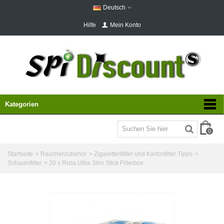
Deutsch
Hilfe
Mein Konto
Kategorien
0
Startseite
>
Raucherzubehör
>
Zigarettenfilter und Kartonfilter Tipps
>
Schaumfilter
>
20 x Rizla Ultra Slim Stick Filterbox