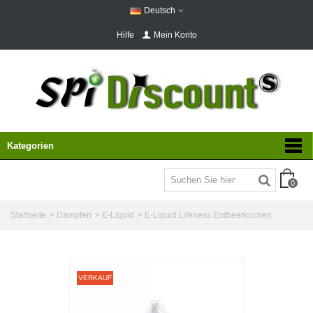
Deutsch
Hilfe
Mein Konto
Kategorien
0
Startseite
>
Dampfen
>
E-Liquid
>
E-Liquid Lifeness Erdbeerkuchen
VERKAUF