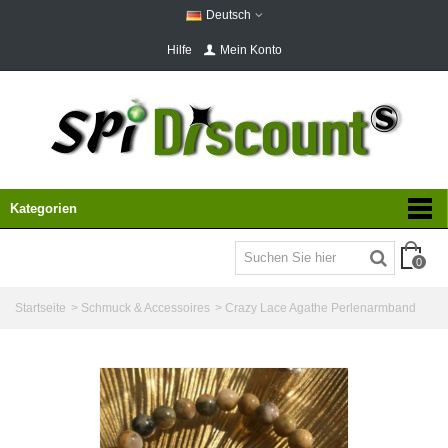
Deutsch
Hilfe
Mein Konto
Kategorien
0
Startseite
>
Schmuck & Accessoires
>
Crazy Lace Agathe Perlenarmband