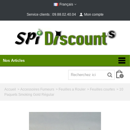
Français
Service clients : 09.88.02.40.04
Mon compte
Nos Articles
0
Accueil
>
Accessoires Fumeurs
>
Feuilles a Rouler
>
Feuilles courtes
>
10
Paquets Smoking Gold Régular