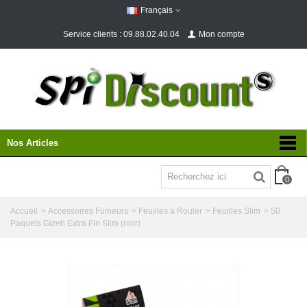
Français
Service clients : 09.88.02.40.04
Mon compte
Nos Articles
0
Accueil
>
Accessoires Fumeurs
>
Feuilles a Rouler
>
Feuilles Slim
>
50
Paquets Gizeh Extra Fin Slim (noir)