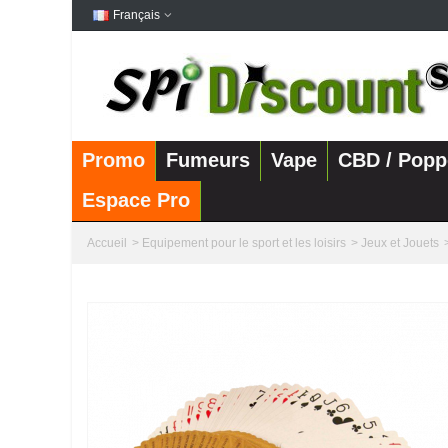
Français
Promo
Fumeurs
Vape
CBD / Popp
Espace Pro
Accueil
>
Equipement pour le sport et les loisirs
>
Jeux et Jouets