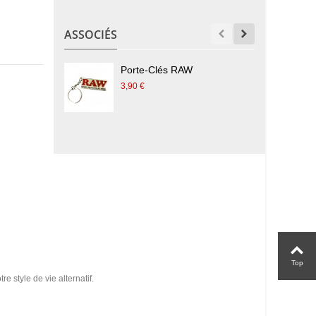
ASSOCIÉS
Porte-Clés RAW
3,90 €
1
Top
e style de vie alternatif.