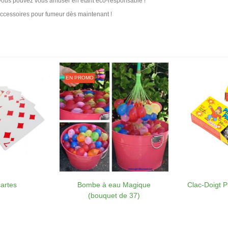
s vous pouvez vous amuser en étant éco-responsable !
'accessoires pour fumeur dès maintenant !
EN PROMO
artes
Bombe à eau Magique
Clac-Doigt P
(bouquet de 37)