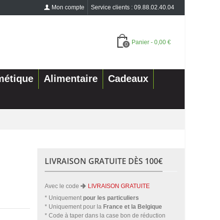
Mon compte
Service clients : 09.88.02.40.04
Panier
-
0,00 €
0
métique
Alimentaire
Cadeaux
LIVRAISON GRATUITE DÈS 100€
Avec le code
LIVRAISON GRATUITE
* Uniquement
pour les particuliers
* Uniquement pour la
France et la Belgique
* Code à taper dans la case bon de réduction