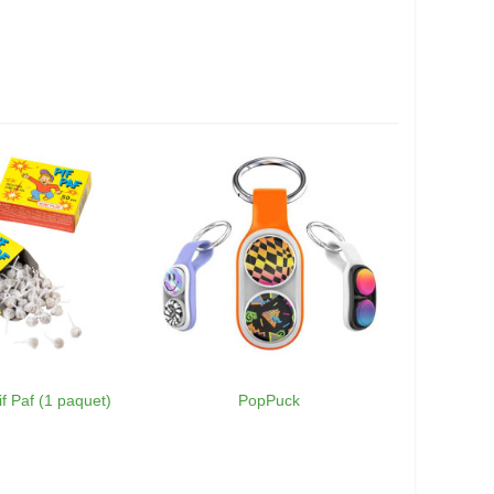
if Paf (1 paquet)
PopPuck