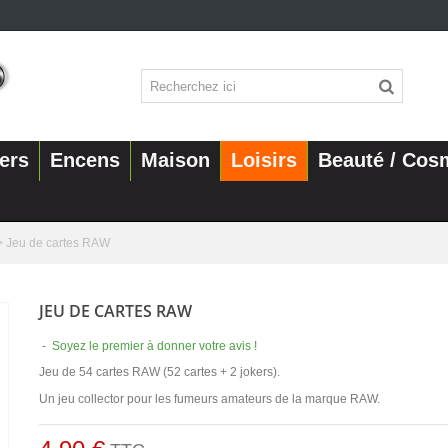
ers
Encens
Maison
Loisirs
Beauté / Cos
>
Jeu de cartes RAW
JEU DE CARTES RAW
-
Soyez le premier à donner votre avis !
Jeu de 54 cartes RAW (52 cartes + 2 jokers).
Un jeu collector pour les fumeurs amateurs de la marque RAW.