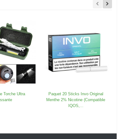
e Torche Ultra
Paquet 20 Sticks Invo Original
Sachet 5g
issante
Menthe 2% Nicotine (Compatible
IQOS,...