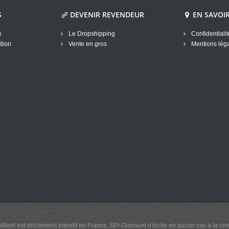
S
DEVENIR REVENDEUR
EN SAVOI
e
Le Dropshipping
Confidentiali
tion
Vente en gros
Mentions lég
éfiant est strictement interdit en France. SPi-Discount n'incite en aucun cas à l