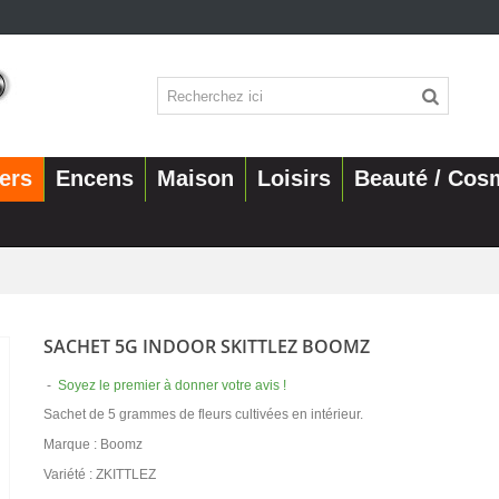
ers
Encens
Maison
Loisirs
Beauté / Cos
SACHET 5G INDOOR SKITTLEZ BOOMZ
-
Soyez le premier à donner votre avis !
Sachet de 5 grammes de fleurs cultivées en intérieur.
Marque : Boomz
Variété : ZKITTLEZ