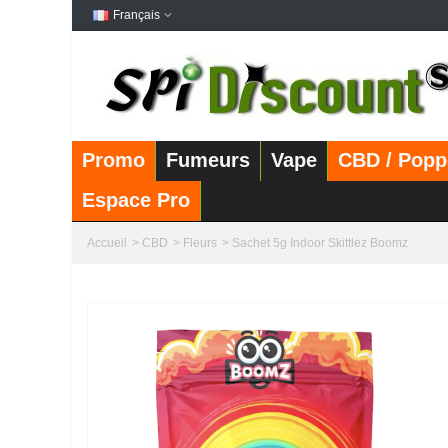
Français
Promo
Fumeurs
Vape
CBD / Popp
Espace Pro
Accueil
>
CBD
>
Fleurs
>
Sachet 5g Indoor Skittlez Boomz