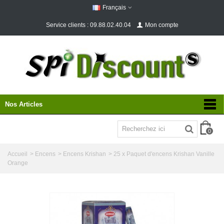
Français
Service clients : 09.88.02.40.04
Mon compte
Nos Articles
0
Accueil
>
Encens
>
Encens Krishan
>
25 x Paquet d'encens Krishan Vanille
Orange