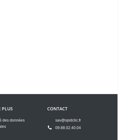
R PLUS
CONTACT
té des données
sav@spidclic.fr
ales
09.88.02.40.04