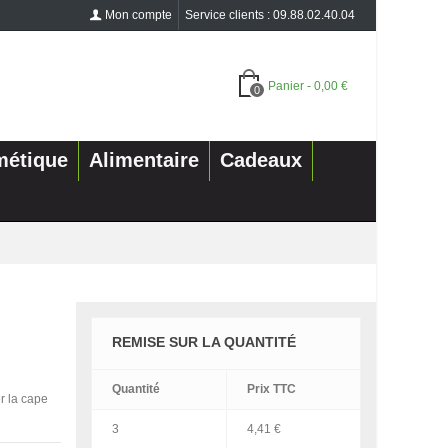
Mon compte
Service clients : 09.88.02.40.04
Panier
-
0,00 €
0
métique
Alimentaire
Cadeaux
REMISE SUR LA QUANTITÉ
Quantité
Prix
TTC
r la cape
3
4,41 €