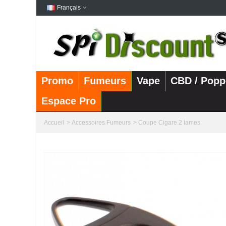
Français
Promo
Fumeurs
Vape
CBD / Popp
Espace Pro
Accueil
>
Accessoires Fumeurs
>
Coupe Cigare 2 lames