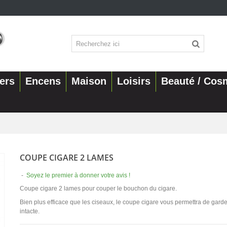
ers
Encens
Maison
Loisirs
Beauté / Cos
COUPE CIGARE 2 LAMES
-
Soyez le premier à donner votre avis !
Coupe cigare 2 lames pour couper le bouchon du cigare.
Bien plus efficace que les ciseaux, le coupe cigare vous permettra de garde
intacte.