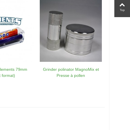
Top
Elements 79mm
Grinder polinator MagnoMix et
Grinder
t format)
Presse à pollen