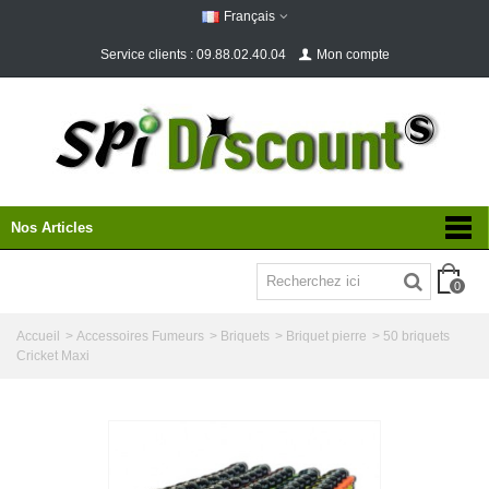
Français
Service clients : 09.88.02.40.04
Mon compte
Nos Articles
0
Accueil
>
Accessoires Fumeurs
>
Briquets
>
Briquet pierre
>
50 briquets
Cricket Maxi