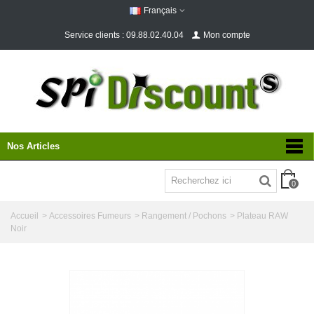
Français
Service clients : 09.88.02.40.04
Mon compte
Nos Articles
0
Accueil
>
Accessoires Fumeurs
>
Rangement / Pochons
>
Plateau RAW
Noir