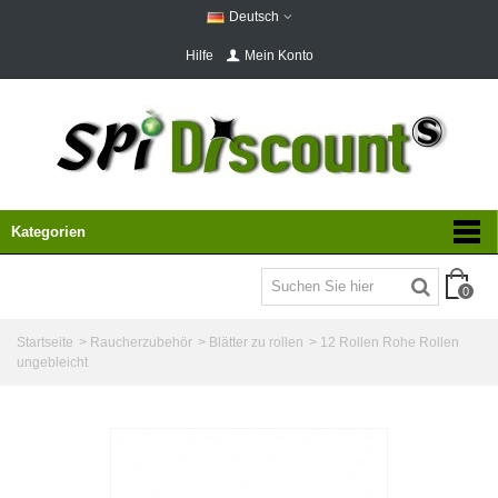
Deutsch
Hilfe
Mein Konto
Kategorien
0
Startseite
>
Raucherzubehör
>
Blätter zu rollen
>
12 Rollen Rohe Rollen
ungebleicht